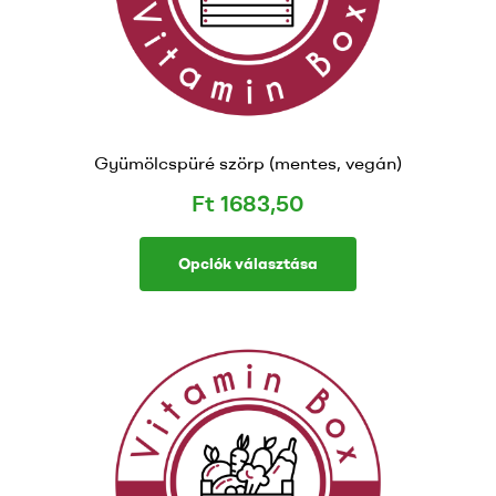
Gyümölcspüré szörp (mentes, vegán)
Ft
1683,50
Opciók választása
Ennek
a
terméknek
több
variációja
van.
A
változatok