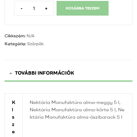
-
+
KOSÁRBA TESZEM
Nektária
préselt,
rostos
levek
Cikkszám:
N/A
mennyiség
Kategória:
Szörpök
TOVÁBBI INFORMÁCIÓK
K
Nektária Manufaktúra alma-meggy 5 l,
i
Nektária Manufaktúra alma-körte 5 l, Ne
s
ktária Manufaktúra alma-őszibarack 5 l
z
e