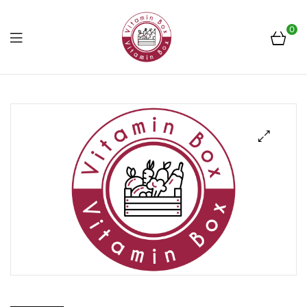
0
Menu
Frissen
a
piacról