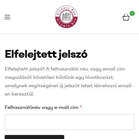
0
Menu
Frissen
a
Elfelejtett jelszó
piacról
Elfelejtett jelszó? A felhasználói név, vagy email cím
megadását követően küldünk egy hivatkozást,
amelynek segítségével új jelszót lehet létrehozni email-
en keresztül.
Kötelező
Felhasználónév vagy e-mail cím
*