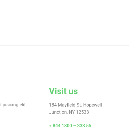
Visit us
pisicing elit,
184 Mayfield St. Hopewell
Junction, NY 12533
+ 844 1800 – 333 55